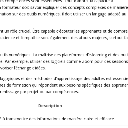
rs compétences sont essentielles. Tout d’abord, la capacité à
 formateur doit savoir expliquer des concepts complexes de manièr
mation sur des outils numériques, il doit utiliser un langage adapté au
t un rôle crucial. Être capable d’écouter les apprenants et de compr
 patience et l’empathie sont également des atouts majeurs, surtout f
s outils numériques. La maîtrise des plateformes d’e-learning et des outi
le. Par exemple, utiliser des logiciels comme Zoom pour des session
voriser l’échange d’idées.
agogiques et des méthodes d’apprentissage des adultes est essentiel
mmes de formation qui répondent aux besoins spécifiques des apprenan
rentissage par projet ou par compétences.
Description
é à transmettre des informations de manière claire et efficace.