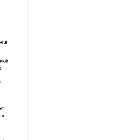
peut
voir
e
s
et
ion.