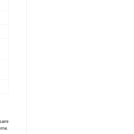
saire
même.