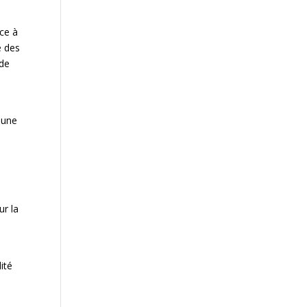
ce à
e des
 de
 une
t
ur la
lité