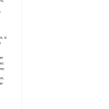
rd,
s
e, si
e
rer
ses
rer.
ux,
er