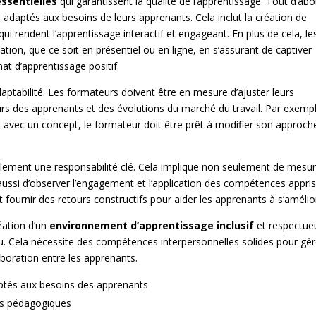
essentielles
qui garantissent la qualité de l’apprentissage. Tout d’abo
adaptés aux besoins de leurs apprenants. Cela inclut la création de
ui rendent l’apprentissage interactif et engageant. En plus de cela, le
on, que ce soit en présentiel ou en ligne, en s’assurant de captiver
mat d’apprentissage positif.
daptabilité. Les formateurs doivent être en mesure d’ajuster leurs
s des apprenants et des évolutions du marché du travail. Par exempl
s avec un concept, le formateur doit être prêt à modifier son approch
alement une responsabilité clé. Cela implique non seulement de mesu
s aussi d’observer l’engagement et l’application des compétences appri
 fournir des retours constructifs pour aider les apprenants à s’amélio
éation d’un
environnement d’apprentissage inclusif
et respectue
nu. Cela nécessite des compétences interpersonnelles solides pour gér
boration entre les apprenants.
tés aux besoins des apprenants
nus pédagogiques