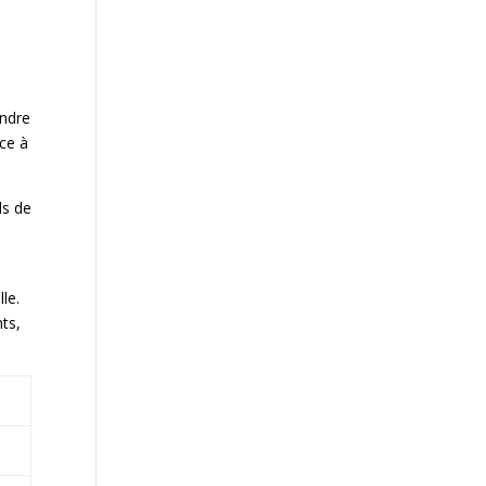
e
endre
ace à
ls de
s
le.
ts,