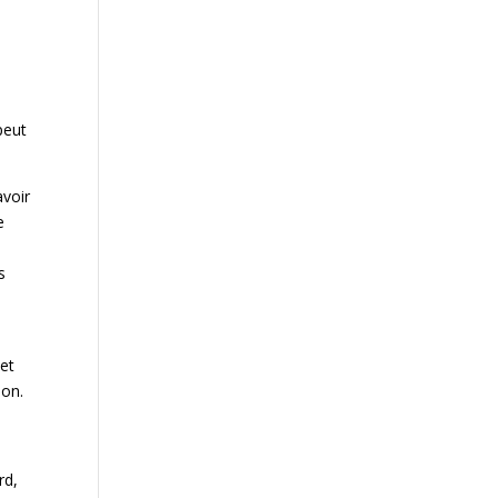
peut
voir
e
s
et
ion.
rd,