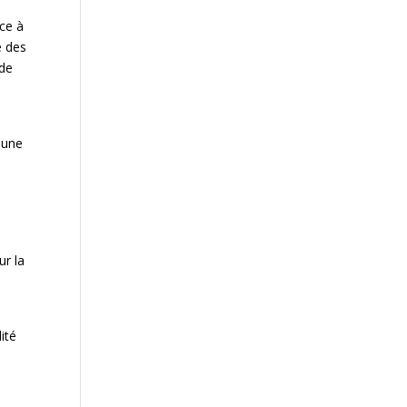
ce à
e des
 de
 une
t
ur la
lité