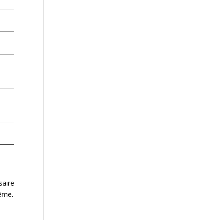
saire
même.