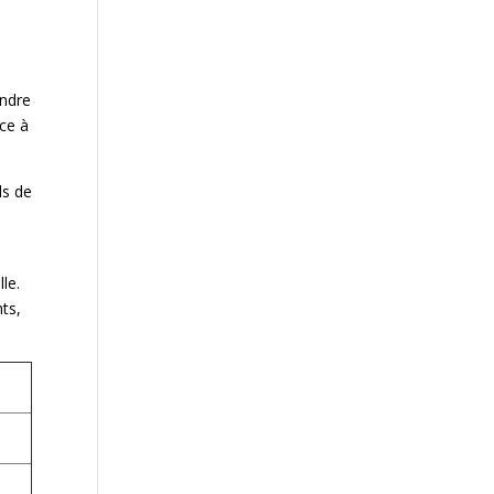
e
endre
ace à
ls de
s
le.
ts,