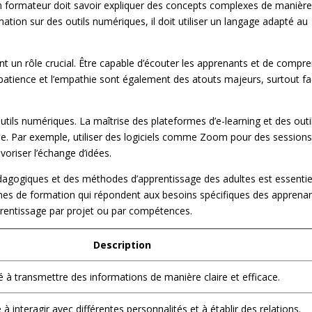
 formateur doit savoir expliquer des concepts complexes de manièr
mation sur des outils numériques, il doit utiliser un langage adapté au
t un rôle crucial. Être capable d’écouter les apprenants et de compr
 patience et l’empathie sont également des atouts majeurs, surtout f
s outils numériques. La maîtrise des plateformes d’e-learning et des outi
le. Par exemple, utiliser des logiciels comme Zoom pour des session
voriser l’échange d’idées.
agogiques et des méthodes d’apprentissage des adultes est essentiel
mmes de formation qui répondent aux besoins spécifiques des apprenan
rentissage par projet ou par compétences.
Description
é à transmettre des informations de manière claire et efficace.
 interagir avec différentes personnalités et à établir des relations.