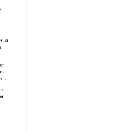
s
e, si
e
rer
ses
rer.
ux,
er